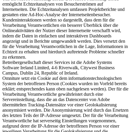
ermöglicht Echtzeitanalysen von Besucherströmen auf
Internetseiten. Die Echtzeitanalysen umfassen Projektberichte und
gestatten eine Ad-Hoc-Analyse der Internetseitenbesucher.
Kundeninteraktionen werden so dargestellt, dass dem für die
Verarbeitung Verantwortlichen ein besserer Überblick über die
Onlineaktivitäten der Nutzer dieser Internetseite verschafft wird,
indem die Daten in einfachen und interaktiven Dashboards
angezeigt und in Berichte umgewandelt werden. Dies versetzt den
für die Verarbeitung Verantwortlichen in die Lage, Informationen in
Echtzeit zu erhalten und hierdurch auftretende Probleme schneller
zu erkennen.
Betreibergesellschaft dieser Services ist die Adobe Systems
Software Ireland Limited, 4-6 Riverwalk, Citywest Business
Campus, Dublin 24, Republic of Ireland.
Omniture setzt ein Cookie auf dem informationstechnologischen
System der betroffenen Person (Cookies wurden im Vorfeld bereits
erklärt; entsprechendes kann oben nachgelesen werden). Der für die
Verarbeitung Verantwortliche gewährleistet durch eine
Servereinstellung, dass die an das Datencenter von Adobe
übermittelten Tracking-Datensätze vor einer Geolokalisierung
anonymisiert werden. Die Anonymisierung wird durch das Ersetzen
des letzten Teils der IP-Adresse umgesetzt. Der für die Verarbeitung
Verantwortliche hat serverseitig Einstellungen vorgenommen,
aufgrund derer die IP-Adresse der betroffenen Person vor einer
jeweiligen Verarbeitung für die Geolokalisierung und die