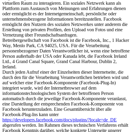
virtuellen Raum zu interagieren. Ein soziales Netzwerk kann als
Plattform zum Austausch von Meinungen und Erfahrungen dienen
oder ermöglicht es der Internetgemeinschaft, persönliche oder
unternehmensbezogene Informationen bereitzustellen. Facebook
ermöglicht den Nutzern des sozialen Netzwerkes unter anderem die
Erstellung von privaten Profilen, den Upload von Fotos und eine
Vernetzung über Freundschaftsanfragen.
Betreibergesellschaft von Facebook ist die Facebook, Inc., 1 Hacker
Way, Menlo Park, CA 94025, USA. Für die Verarbeitung
personenbezogener Daten Verantwortlicher ist, wenn eine betroffene
Person außerhalb der USA oder Kanada lebt, die Facebook Ireland
Ltd., 4 Grand Canal Square, Grand Canal Harbour, Dublin 2,
Ireland.
Durch jeden Aufruf einer der Einzelseiten dieser Internetseite, die
durch den für die Verarbeitung Verantwortlichen betrieben wird und
auf welcher eine Facebook-Komponente (Facebook-Plug-In)
integriert wurde, wird der Internetbrowser auf dem
informationstechnologischen System der betroffenen Person
automatisch durch die jeweilige Facebook-Komponente veranlasst,
eine Darstellung der entsprechenden Facebook-Komponente von
Facebook herunterzuladen. Eine Gesamtübersicht über alle
Facebook-Plug-Ins kann unter
https://developers.facebook.com/docs/plugins/?locale=de_DE
abgerufen werden. Im Rahmen dieses technischen Verfahrens erhält
Facebook Kenntnis darüber, welche konkrete Unterseite unserer