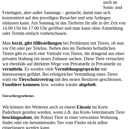
auch an
Sonn- und
Feiertagen, aber außer Samstags – gemacht, damit man sich
konzentriert auf den jeweiligen Besucher und sein Anliegen
einlassen kann. Am Samstag ist das Tierheim für alle in der Zeit von
14.00 Uhr bis 17.00 Uhr geöffnet und man kann ohne Anmeldung
oder Termin einfach vorbeischauen.
Man
berät, gibt Hilfestellungen
bei Problemen mit Tieren, ob nun
vor Ort oder per Telefon. Neben den im Tierheim befindlichen
Tieren gibt es auch eine Vielzahl von Tieren, die dringend aus einer
privaten Haltung ein neues Zuhause suchen. Diese Tiere versuchen
wir ebenfalls auf direktem Wege von Privatstelle in Privatstelle zu
vermitteln
. Es werden viele
Vermittlungsgespräche
mit
Interessenten geführt. Bei erfolgreicher Vermittlung eines Tieres
wird ein
Tierschutzvertrag
mit den neuen Besitzern geschlossen.
Fundtiere kommen
bzw. werden wieder
abgeholt
.
Unvorhergesehenes
Wir können des Weiteren auch zu einem
Einsatz
im Kreis
Paderborn gerufen werden, wenn z.B. das Kreis-Veterinäramt Tiere
beschlagnahmt
, die Polizei Tiere in einer verwaisten Wohnung
findet oder ein herumirrendes Tier vom Finder nicht selbst
eingefangen werden kann.